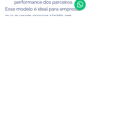
performance dos parceiros.
Esse modelo é ideal para empresas 
que querem crescer rápido em 
regiões ou segmentos onde não têm 
presença direta.
Modelo Híbrido: Integração 
de Canais
Muitas empresas optam por uma 
estruturação comercial híbrida
, 
combinando venda direta e indireta. 
Exemplo:
Venda direta via e-commerce e 
equipe de inside sales.
Venda indireta via distribuidores 
regionais ou marketplaces.
Esse modelo amplia o alcance, mas 
exige cuidado para evitar 
conflito de 
canais
 (quando o cliente pode 