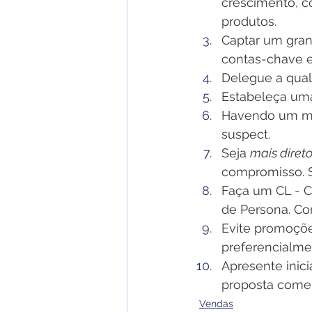
crescimento, co
produtos.
Captar um gran
contas-chave e
Delegue a quali
Estabeleça um
Havendo um mín
suspect.
Seja 
mais diret
compromisso. Se
Faça um CL - C
de Persona. Co
Evite promoçõe
preferencialmen
Apresente inic
proposta comer
Vendas