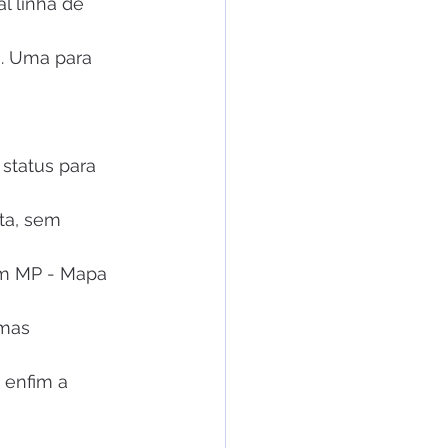
l linha de 
s. Uma para 
status para 
ta, sem 
um MP - Mapa 
mas 
 enfim a 