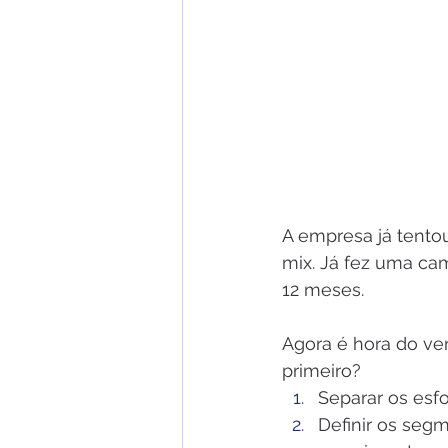
A empresa já tentou
mix. Já fez uma ca
12 meses. 
Agora é hora do ve
primeiro?
Separar os esf
Definir os seg