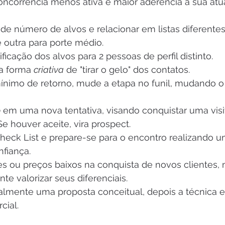
ncorrência menos ativa e maior aderência a sua atua
de número de alvos e relacionar em listas diferente
 outra para porte médio.
ficação dos alvos para 2 pessoas de perfil distinto.
a forma 
criativa
 de "tirar o gelo" dos contatos.
imo de retorno, mude a etapa no funil, mudando o 
o
 em uma nova tentativa, visando conquistar uma visi
 houver aceite, vira prospect.
heck List e prepare-se para o encontro realizando 
nfiança.
s ou preços baixos na conquista de novos clientes, 
te valorizar seus diferenciais.
ialmente uma proposta conceitual, depois a técnica e
cial.