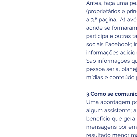
Antes, faça uma pes
(proprietários e pr
a 3.ª página.  Atra
aonde se formaram, 
participa e outras
sociais Facebook; I
informações adicion
São informações qu
pessoa seria, plane
mídias e conteúdo
3.Como se comunic
Uma abordagem por 
algum assistente; 
benefício que gera
mensagens por emai
resultado menor ma