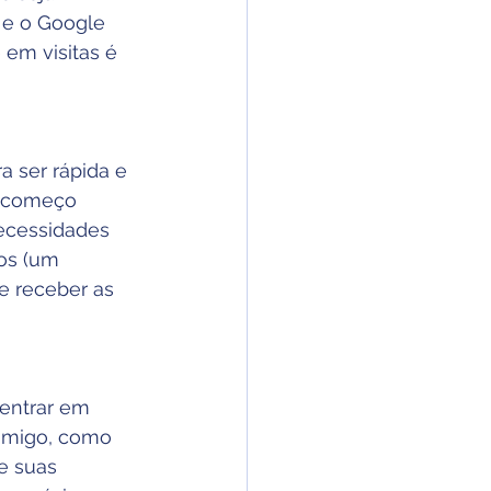
 e o Google 
em visitas é 
 ser rápida e 
m começo 
ecessidades 
os (um 
e receber as 
 entrar em 
amigo, como 
e suas 