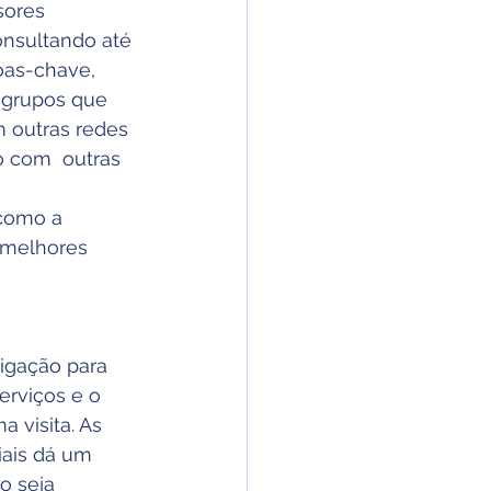
sores 
onsultando até 
soas-chave, 
, grupos que 
 outras redes 
o com  outras 
como a 
 melhores 
igação para 
erviços e o 
 visita. As 
ais dá um 
o seja 