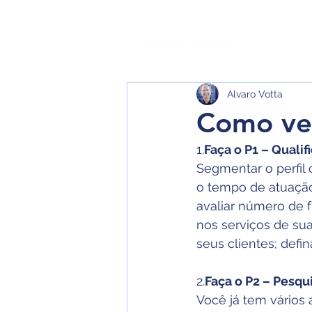
Quem
Alvaro Votta
Como ven
1.
Faça o P1 – Qualif
Segmentar o perfil c
o tempo de atuação
avaliar número de f
nos serviços de sua
seus clientes; defi
2.
Faça o P2 – Pesqu
Você já tem vários 