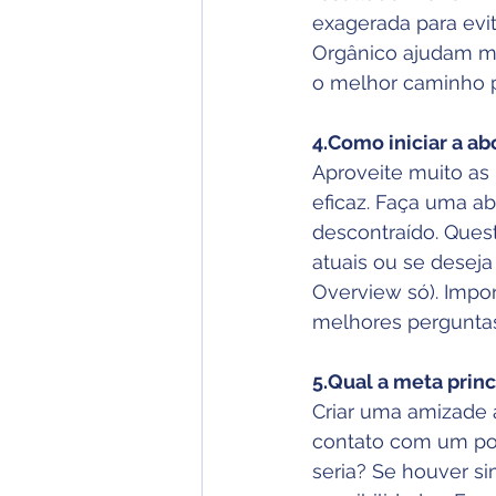
exagerada para evi
Orgânico ajudam mu
o melhor caminho p
4.Como iniciar a a
Aproveite muito as
eficaz. Faça uma a
descontraído. Ques
atuais ou se desej
Overview só). Impor
melhores perguntas
5.Qual a meta princ
Criar uma amizade a
contato com um pos
seria? Se houver s