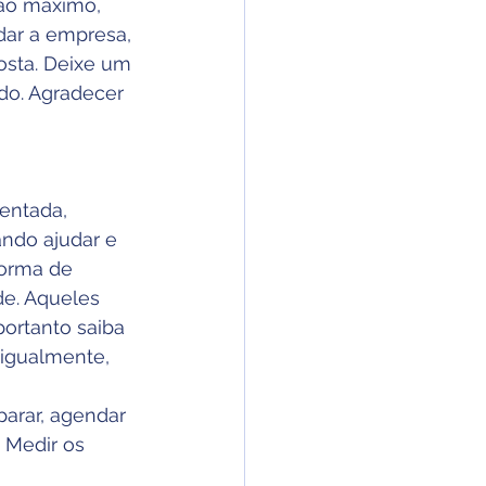
 ao máximo, 
dar a empresa, 
osta. Deixe um 
do. Agradecer 
entada, 
ndo ajudar e 
forma de 
de. Aqueles 
ortanto saiba 
 igualmente, 
parar, agendar 
 Medir os 