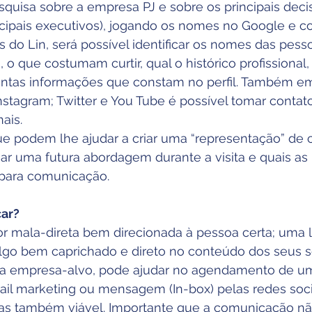
quisa sobre a empresa PJ e sobre os principais deci
incipais executivos), jogando os nomes no Google e c
vés do Lin, será possível identificar os nomes das pes
o que costumam curtir, qual o histórico profissional
 tantas informações que constam no perfil. Também em
nstagram; Twitter e You Tube é possível tomar contat
ais.
e podem lhe ajudar a criar uma “representação” de 
jar uma futura abordagem durante a visita e quais as
 para comunicação.
ar?
mala-direta bem direcionada à pessoa certa; uma l
algo bem caprichado e direto no conteúdo dos seus s
 a empresa-alvo, pode ajudar no agendamento de uma
l marketing ou mensagem (In-box) pelas redes soci
s também viável. Importante que a comunicação nã