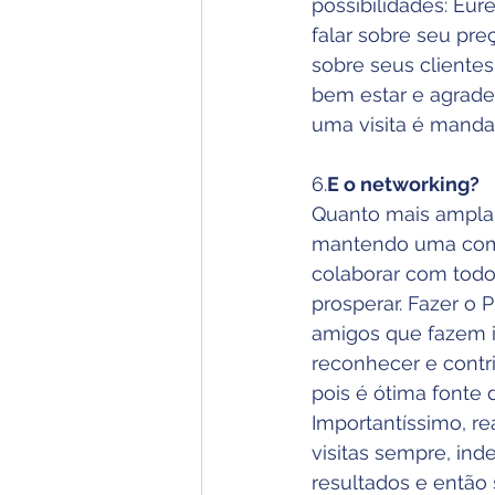
possibilidades: Eur
falar sobre seu pre
sobre seus clientes
bem estar e agrade
uma visita é mandat
6.
E o networking?
Quanto mais ampla 
mantendo uma comu
colaborar com todo
prosperar. Fazer o 
amigos que fazem i
reconhecer e contri
pois é ótima fonte
Importantíssimo, re
visitas sempre, ind
resultados e então 