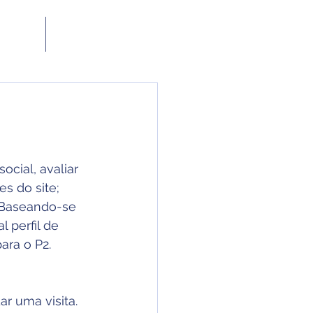
Contato
ocial, avaliar 
s do site; 
. Baseando-se 
 perfil de 
ara o P2.
r uma visita. 