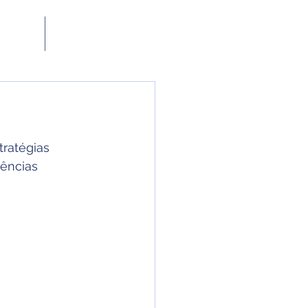
Contato
ratégias 
ências 