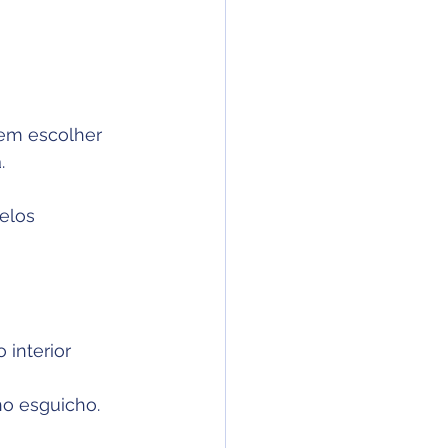
dem escolher 
.
elos 
 interior 
no esguicho.