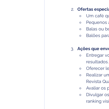
Ofertas especi
Um café qu
Pequenos a
Balas ou b
Balões par
Ações que envo
Entregar vo
resultados.
Oferecer l
Realizar u
Revista Qu
Avaliar os
Divulgar o
ranking visí