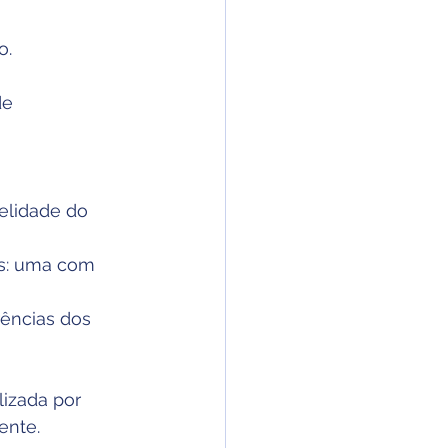
o.
de 
elidade do 
os: uma com 
rências dos 
izada por 
ente.