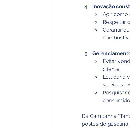
Inovação const
Agir como e
Respeitar 
Garantir q
combustíve
Gerenciamento
Evitar ven
cliente.
Estudar a 
serviços e
Pesquisar 
consumido
Da Campanha “Tanqu
postos de gasolina 