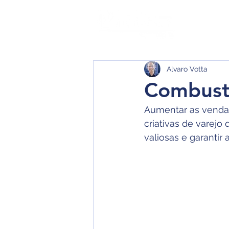
Quem
Alvaro Votta
Combustí
Aumentar as vendas
criativas de varej
valiosas e garantir