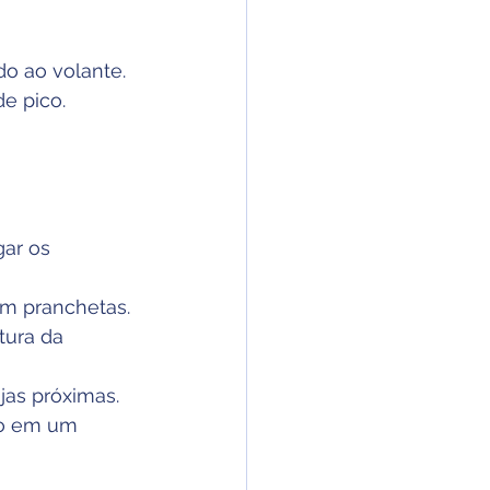
o ao volante.
e pico.
gar os 
em pranchetas.
tura da 
jas próximas.
to em um 