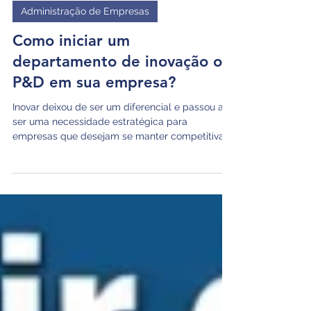
Administração de Empresas
Como iniciar um
departamento de inovação ou
P&D em sua empresa?
Inovar deixou de ser um diferencial e passou a
ser uma necessidade estratégica para
empresas que desejam se manter competitivas
em um mercado em constante transformação.
Criar um departamento de inovação ou de
Pesquisa e Desenvolvimento (P&D) não significa
apenas investir em novas ideias, mas estruturar
um ambiente colaborativo capaz de transformar
conhecimento em soluções práticas e
relevantes. Para isso, é essencial reunir pessoas
de diferentes áreas, estimular a curiosidad