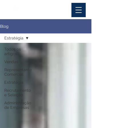
Blog
Estratégia
Todos os
artigos
Vendas
Representante
Comercial
Estratégia
Recrutamento
e Seleção
Administração
de Empresas