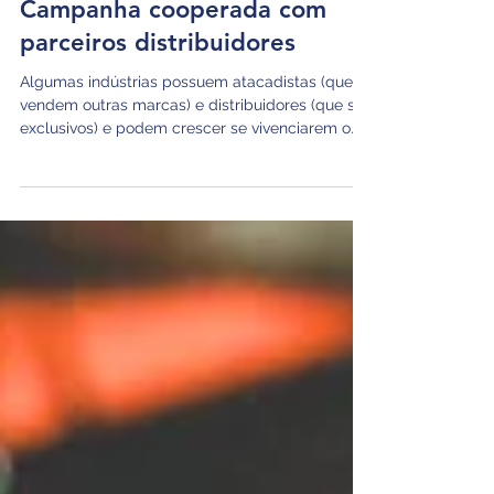
Estratégia
Campanha cooperada com
parceiros distribuidores
Algumas indústrias possuem atacadistas (que
vendem outras marcas) e distribuidores (que são
exclusivos) e podem crescer se vivenciarem o
ambiente de negócios destes parceiros.
Promova lá uma reunião de negócios, uma
espécie de mini-convenção com a presença da
equipe comercial do parceiro. Apresente seus
objetivos para o próximo ciclo, as possibilidades
de crescimento conjunto e o histórico de vendas,
no detalhe. Propicie também um momento de
oitiva, promovendo a geração de id